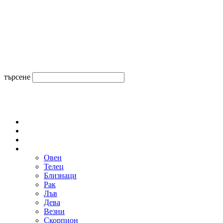
търсене
34
C
Razgrad, BG
събота, август 8, 2026
Новини
ОБЩИНИ
ЛЮБОПИТНО
СЕДМИЧЕН ХОРОСКОП
Овен
Телец
Близнаци
Рак
Лъв
Дева
Везни
Скорпион