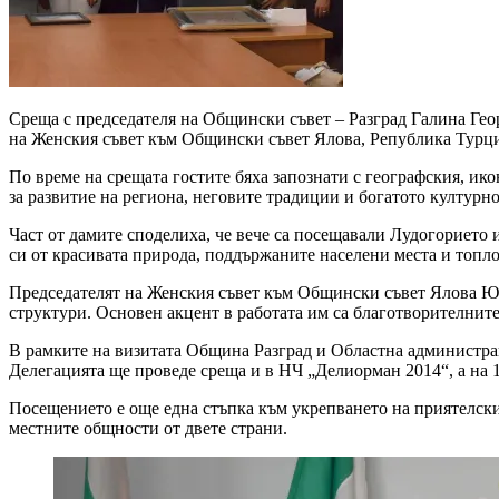
Среща с председателя на Общински съвет – Разград Галина Гео
на Женския съвет към Общински съвет Ялова, Република Турци
По време на срещата гостите бяха запознати с географския, ик
за развитие на региона, неговите традиции и богатото културно
Част от дамите споделиха, че вече са посещавали Лудогорието и
си от красивата природа, поддържаните населени места и топло
Председателят на Женския съвет към Общински съвет Ялова Ю
структури. Основен акцент в работата им са благотворителните
В рамките на визитата Община Разград и Областна администрац
Делегацията ще проведе среща и в НЧ „Делиорман 2014“, а на 
Посещението е още една стъпка към укрепването на приятелск
местните общности от двете страни.