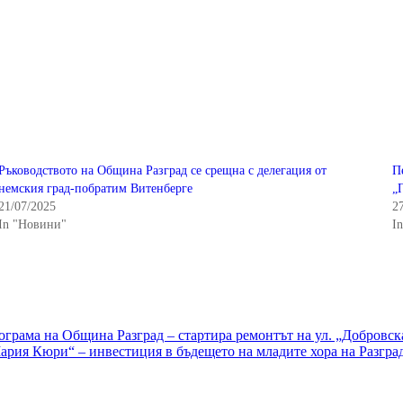
Ръководството на Община Разград се срещна с делегация от
П
немския град-побратим Витенберге
„
21/07/2025
2
In "Новини"
I
грама на Община Разград – стартира ремонтът на ул. „Добровск
ия Кюри“ – инвестиция в бъдещето на младите хора на Разгра