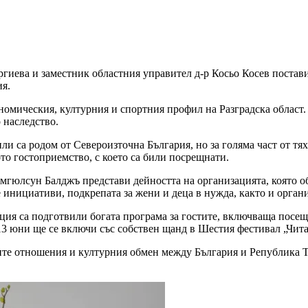
ргиева и заместник областния управител д-р Косьо Косев постав
я.
ономическия, културния и спортния профил на Разградска област
 наследство.
ли са родом от Североизточна България, но за голяма част от тях
то гостоприемство, с което са били посрещнати.
мгюлсун Балджъ представи дейността на организацията, която 
 инициативи, подкрепата за жени и деца в нужда, както и орган
ия са подготвили богата програма за гостите, включваща посещ
13 юни ще се включи със собствен щанд в Шестия фестивал „Чита
ите отношения и културния обмен между България и Република Т