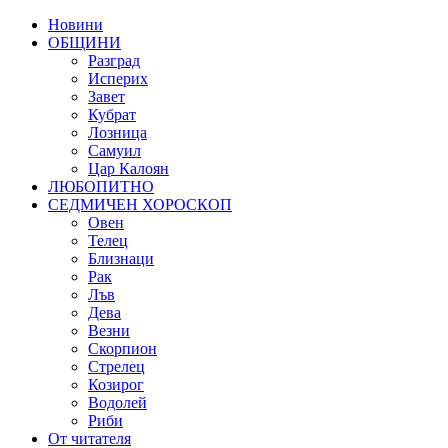
Новини
ОБЩИНИ
Разград
Исперих
Завет
Кубрат
Лозница
Самуил
Цар Калоян
ЛЮБОПИТНО
СЕДМИЧЕН ХОРОСКОП
Овен
Телец
Близнаци
Рак
Лъв
Дева
Везни
Скорпион
Стрелец
Козирог
Водолей
Риби
От читателя