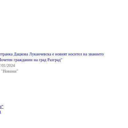
етранка Дацкова Луканчевска е новият носител на званието
Почетен гражданин на град Разград“
7/01/2024
n "Новини"
а“
д