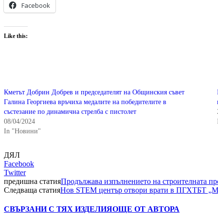
Facebook
Like this:
Кметът Добрин Добрев и председателят на Общинския съвет
Галина Георгиева връчиха медалите на победителите в
състезание по динамична стрелба с пистолет
08/04/2024
In "Новини"
ДЯЛ
Facebook
Twitter
предишна статия
Продължава изпълнението на строителната про
Следваща статия
Нов STEM център отвори врати в ПГХТБТ „Мар
СВЪРЗАНИ С ТЯХ ИЗДЕЛИЯ
ОЩЕ ОТ АВТОРА