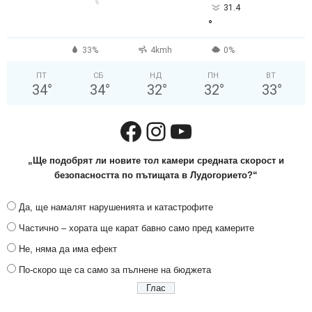
31.4
°
33%
4kmh
0%
ПТ
СБ
НД
ПН
ВТ
34
°
34
°
32
°
32
°
33
°
Facebook
Instagram
YouTube
„Ще подобрят ли новите тол камери средната скорост и
безопасността по пътищата в Лудогорието?“
Да, ще намалят нарушенията и катастрофите
Частично – хората ще карат бавно само пред камерите
Не, няма да има ефект
По-скоро ще са само за пълнене на бюджета