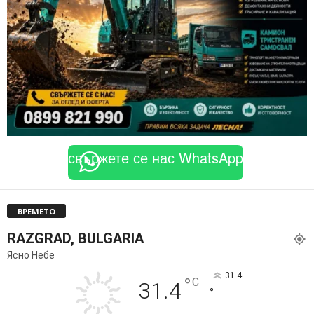
свържете се нас WhatsApp
ВРЕМЕТО
RAZGRAD, BULGARIA
Ясно Небе
31.4
°
C
31.4
°