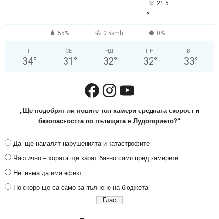
21.5
°
55%
0.6kmh
0%
ПТ
СБ
НД
ПН
ВТ
34
°
31
°
32
°
32
°
33
°
Facebook
Instagram
YouTube
„Ще подобрят ли новите тол камери средната скорост и
безопасността по пътищата в Лудогорието?“
Да, ще намалят нарушенията и катастрофите
Частично – хората ще карат бавно само пред камерите
Не, няма да има ефект
По-скоро ще са само за пълнене на бюджета