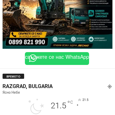
свържете се нас WhatsApp
ВРЕМЕТО
RAZGRAD, BULGARIA
Ясно Небе
21.5
°
C
21.5
°